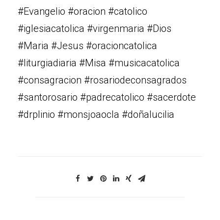
#Evangelio #oracion #catolico
#iglesiacatolica #virgenmaria #Dios
#Maria #Jesus #oracioncatolica
#liturgiadiaria #Misa #musicacatolica
#consagracion #rosariodeconsagrados
#santorosario #padrecatolico #sacerdote
#drplinio #monsjoaocla #doñalucilia