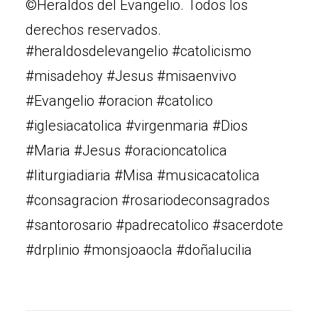
©Heraldos del Evangelio. Todos los
derechos reservados.
#heraldosdelevangelio #catolicismo
#misadehoy #Jesus #misaenvivo
#Evangelio #oracion #catolico
#iglesiacatolica #virgenmaria #Dios
#Maria #Jesus #oracioncatolica
#liturgiadiaria #Misa #musicacatolica
#consagracion #rosariodeconsagrados
#santorosario #padrecatolico #sacerdote
#drplinio #monsjoaocla #doñalucilia