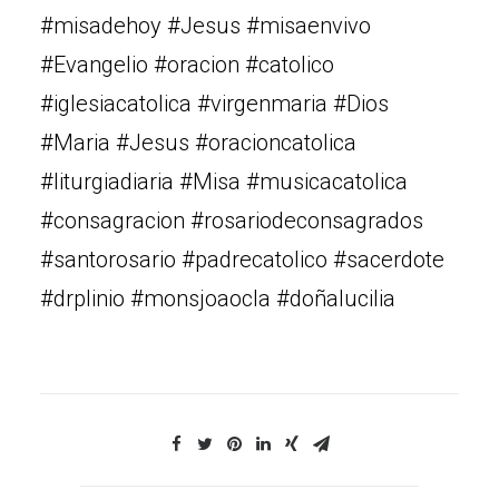
#misadehoy #Jesus #misaenvivo
#Evangelio #oracion #catolico
#iglesiacatolica #virgenmaria #Dios
#Maria #Jesus #oracioncatolica
#liturgiadiaria #Misa #musicacatolica
#consagracion #rosariodeconsagrados
#santorosario #padrecatolico #sacerdote
#drplinio #monsjoaocla #doñalucilia