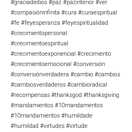
#graciadedios #paz #pazinterior #ver
#compasióninfinita #cura #curaespiritual
#fe #feyesperanza #feyespiritualidad
#crecimientopersonal
#crecimientoespiritual
#crecimientoexponencial #crecimiento
#crecimientoemocional #conversión
#conversiónverdadera #cambio #cambios
#cambiosverdaderos #cambioradical
#recompensas #thanksgod #thanksgiving
#mandamientos #10mandamentos
#10mandamientos #humildade
#humildad #virtudes #virtude