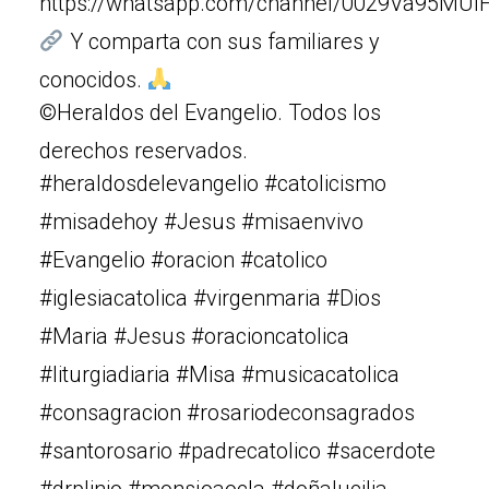
https://whatsapp.com/channel/0029Va95MUIF
Y comparta con sus familiares y
conocidos.
©Heraldos del Evangelio. Todos los
derechos reservados.
#heraldosdelevangelio #catolicismo
#misadehoy #Jesus #misaenvivo
#Evangelio #oracion #catolico
#iglesiacatolica #virgenmaria #Dios
#Maria #Jesus #oracioncatolica
#liturgiadiaria #Misa #musicacatolica
#consagracion #rosariodeconsagrados
#santorosario #padrecatolico #sacerdote