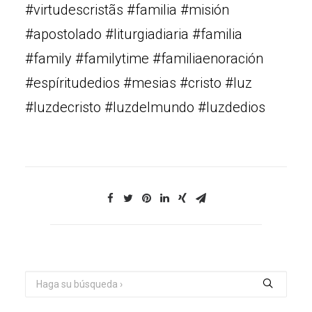
#virtudescristãs #familia #misión
#apostolado #liturgiadiaria #familia
#family #familytime #familiaenoración
#espíritudedios #mesias #cristo #luz
#luzdecristo #luzdelmundo #luzdedios