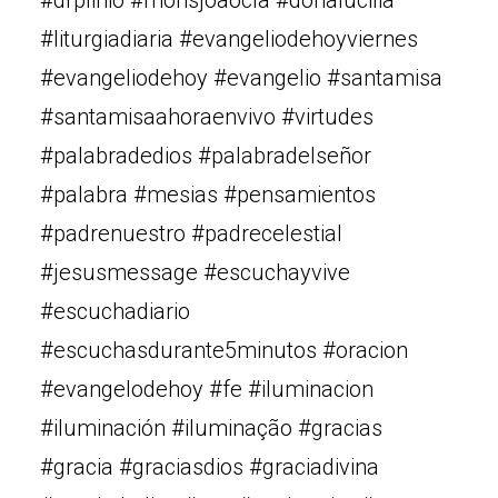
#drplinio #monsjoaocla #doñalucilia
#liturgiadiaria #evangeliodehoyviernes
#evangeliodehoy #evangelio #santamisa
#santamisaahoraenvivo #virtudes
#palabradedios #palabradelseñor
#palabra #mesias #pensamientos
#padrenuestro #padrecelestial
#jesusmessage #escuchayvive
#escuchadiario
#escuchasdurante5minutos #oracion
#evangelodehoy #fe #iluminacion
#iluminación #iluminação #gracias
#gracia #graciasdios #graciadivina