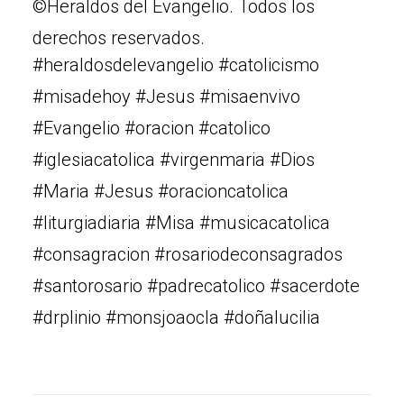
©Heraldos del Evangelio. Todos los
derechos reservados.
#heraldosdelevangelio #catolicismo
#misadehoy #Jesus #misaenvivo
#Evangelio #oracion #catolico
#iglesiacatolica #virgenmaria #Dios
#Maria #Jesus #oracioncatolica
#liturgiadiaria #Misa #musicacatolica
#consagracion #rosariodeconsagrados
#santorosario #padrecatolico #sacerdote
#drplinio #monsjoaocla #doñalucilia