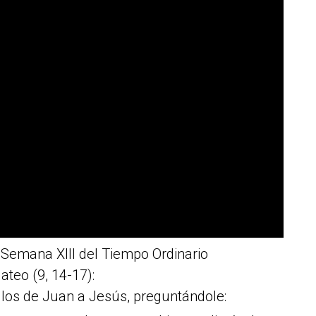
 Semana XIII del Tiempo Ordinario
teo (9, 14-17):
ulos de Juan a Jesús, preguntándole: