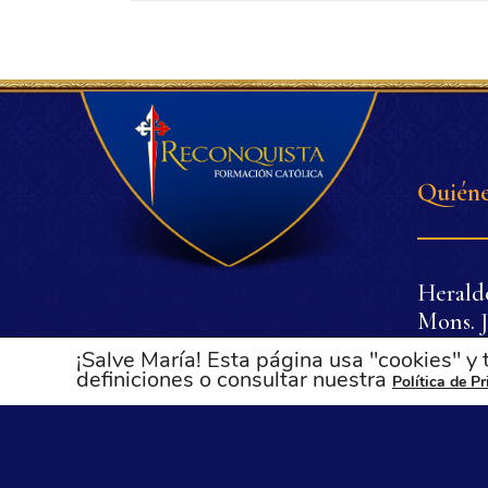
Quiéne
Herald
Mons. J
Dr. Pli
¡Salve María! Esta página usa "cookies" y
Dña. Lu
definiciones o consultar nuestra
Política de P
Oliveir
.
.