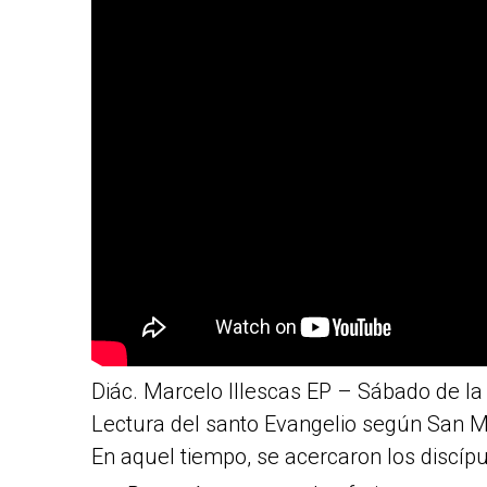
Diác. Marcelo Illescas EP – Sábado de la
Lectura del santo Evangelio según San Ma
En aquel tiempo, se acercaron los discíp