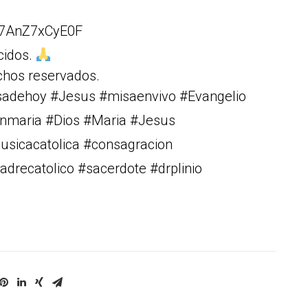
w7AnZ7xCyE0F
cidos.
chos reservados.
isadehoy #Jesus #misaenvivo #Evangelio
rgenmaria #Dios #Maria #Jesus
musicacatolica #consagracion
drecatolico #sacerdote #drplinio