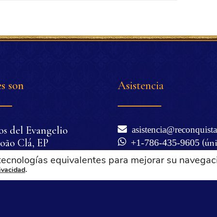
s son
Asistencia
os del Evangelio
asistencia@reconquista
oão Clá, EP
+1-786-435-9605
(ún
nio Corrêa de Oliveira
WhatsApp)
 tecnologías equivalentes para mejorar su navegac
cilia Corrêa de
.
Lunes a viernes de 6 a
rivacidad
Miami), excepto festivos 
a
Términos de uso y polí