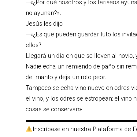
—«¿Por qué nosotros y los fariseos ayun
no ayunan?».
Jesús les dijo:
—«¿Es que pueden guardar luto los invitad
ellos?
Llegará un día en que se lleven al novio,
Nadie echa un remiendo de paño sin remo
del manto y deja un roto peor.
Tampoco se echa vino nuevo en odres vie
el vino, y los odres se estropean; el vino
cosas se conservan».
▬▬▬▬▬▬▬▬▬▬▬▬▬▬▬▬▬▬
Inscríbase en nuestra Plataforma de F