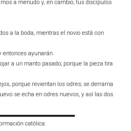
amos a menudo y, en cambio, tus discípulos
os a la boda, mientras el novio está con
 y entonces ayunarán.
jar a un manto pasado; porque la pieza tira
jos, porque revientan los odres; se derrama
 nuevo se echa en odres nuevos, y así las dos
▬▬▬▬▬▬▬▬▬▬▬▬▬
ormación católica: