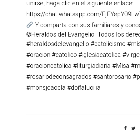
unirse, haga clic en el siguiente enlace:
https://chat.whatsapp.com/EjFYepY09L
Y comparta con sus familiares y cono
©Heraldos del Evangelio. Todos los dere
#heraldosdelevangelio #catolicismo #m
#oracion #catolico #iglesiacatolica #vi
#oracioncatolica #liturgiadiaria #Misa #
#rosariodeconsagrados #santorosario #pa
#monsjoaocla #doñalucilia