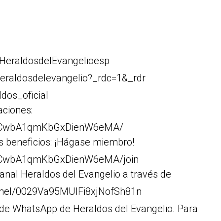
HeraldosdelEvangelioesp
eraldosdelevangelio?_rdc=1&_rdr
dos_oficial
aciones:
Cr1CwbA1qmKbGxDienW6eMA/
s beneficios: ¡Hágase miembro!
r1CwbA1qmKbGxDienW6eMA/join
anal Heraldos del Evangelio a través de
nnel/0029Va95MUIFi8xjNofSh81n
 de WhatsApp de Heraldos del Evangelio. Para