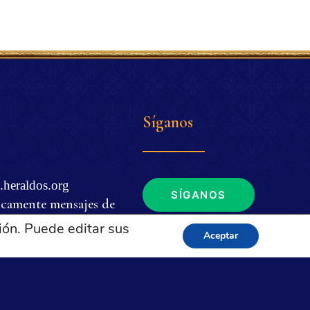
Síganos
.heraldos.org
SÍGANOS
icamente mensajes de
ión. Puede editar sus
Aceptar
. m. a 4 p. m. (EDT
de EUA y Brasil.
tica de privacidad