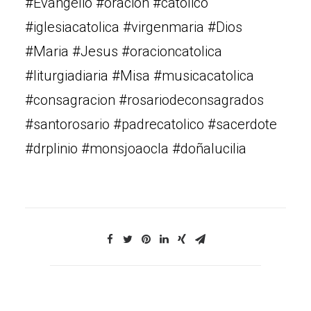
#Evangelio #oracion #catolico
#iglesiacatolica #virgenmaria #Dios
#Maria #Jesus #oracioncatolica
#liturgiadiaria #Misa #musicacatolica
#consagracion #rosariodeconsagrados
#santorosario #padrecatolico #sacerdote
#drplinio #monsjoaocla #doñalucilia