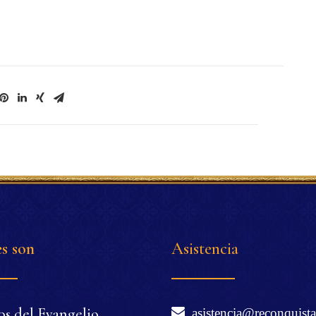
s son
Asistencia
os del Evangelio
asistencia@reconquista