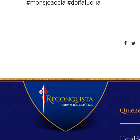
#monsjoaocla #doñalucilia
Quiéne
Herald