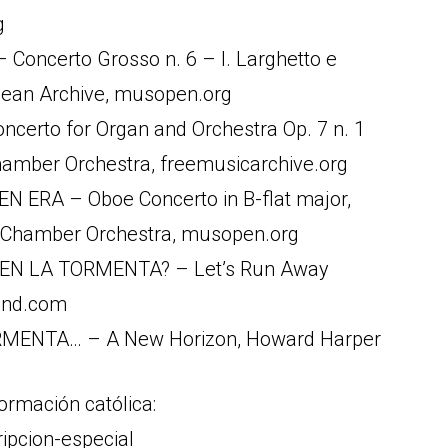
g
oncerto Grosso n. 6 – I. Larghetto e
opean Archive, musopen.org
rto for Organ and Orchestra Op. 7 n. 1
Chamber Orchestra, freemusicarchive.org
 ERA – Oboe Concerto in B-flat major,
s Chamber Orchestra, musopen.org
N LA TORMENTA? – Let’s Run Away
und.com
MENTA… – A New Horizon, Howard Harper
ormación católica:
ripcion-especial