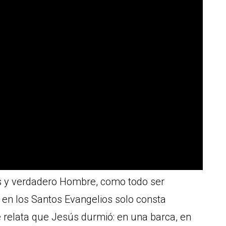
s y verdadero Hombre, como todo ser
en los Santos Evangelios solo consta
 relata que Jesús durmió: en una barca, en