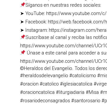
Síganos en nuestras redes sociales:
➤ YouTube: https://www.youtube.com/c/
➤ Facebook: https://web.facebook.com/h
➤ Instagram: https://instagram.com/heral
Suscríbase al canal y reciba las notific
https://www.youtube.com/channel/U
Únase a este canal para acceder a su
https://www.youtube.com/channel/UC
©Heraldos del Evangelio. Todos los dere
#heraldosdelevangelio #catolicismo #m
#oracion #catolico #iglesiacatolica #vi
#oracioncatolica #liturgiadiaria #Misa #
#rosariodeconsagrados #santorosario #pa