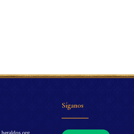
Síganos
.heraldos.org