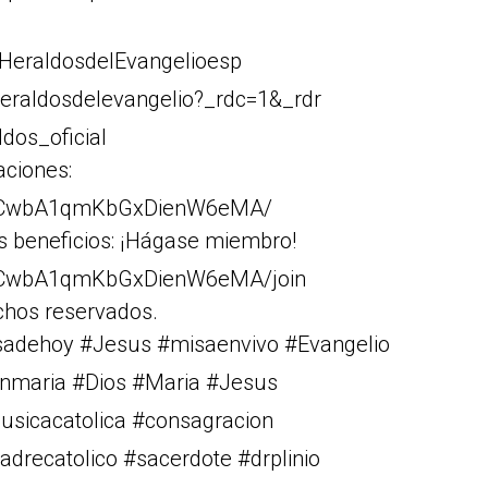
HeraldosdelEvangelioesp
eraldosdelevangelio?_rdc=1&_rdr
dos_oficial
aciones:
Cr1CwbA1qmKbGxDienW6eMA/
s beneficios: ¡Hágase miembro!
r1CwbA1qmKbGxDienW6eMA/join
chos reservados.
isadehoy #Jesus #misaenvivo #Evangelio
rgenmaria #Dios #Maria #Jesus
musicacatolica #consagracion
drecatolico #sacerdote #drplinio