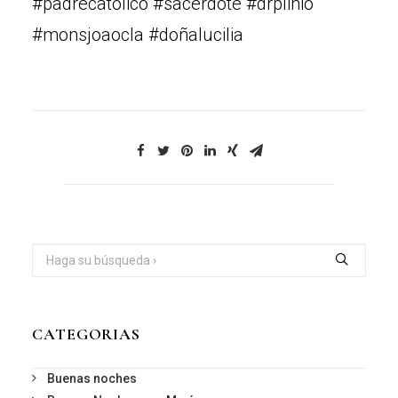
#padrecatolico #sacerdote #drplinio
#monsjoaocla #doñalucilia
CATEGORIAS
Buenas noches