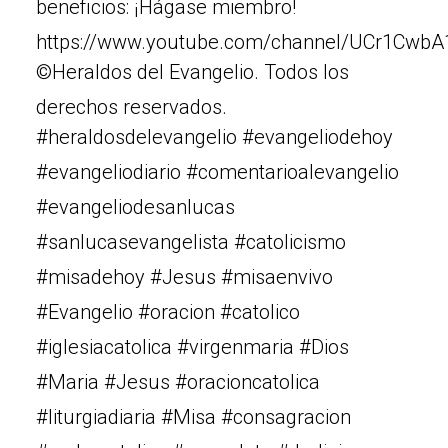
beneficios: ¡Hágase miembro!
https://www.youtube.com/channel/UCr1Cw
©Heraldos del Evangelio. Todos los
derechos reservados.
#heraldosdelevangelio #evangeliodehoy
#evangeliodiario #comentarioalevangelio
#evangeliodesanlucas
#sanlucasevangelista #catolicismo
#misadehoy #Jesus #misaenvivo
#Evangelio #oracion #catolico
#iglesiacatolica #virgenmaria #Dios
#Maria #Jesus #oracioncatolica
#liturgiadiaria #Misa #consagracion