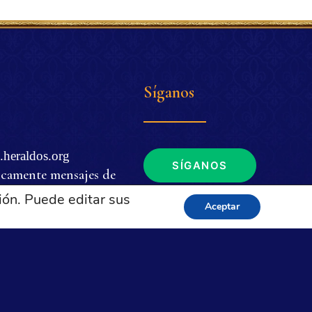
Síganos
.heraldos.org
SÍGANOS
icamente mensajes de
ión. Puede editar sus
Aceptar
. m. a 4 p. m. (EDT
de EUA y Brasil.
tica de privacidad