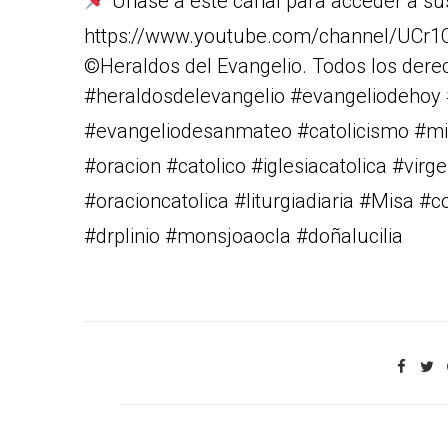
Únase a este canal para acceder a su
https://www.youtube.com/channel/UC
©Heraldos del Evangelio. Todos los dere
#heraldosdelevangelio #evangeliodehoy
#evangeliodesanmateo #catolicismo #m
#oracion #catolico #iglesiacatolica #vi
#oracioncatolica #liturgiadiaria #Misa #
#drplinio #monsjoaocla #doñalucilia