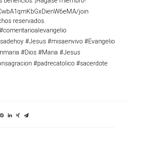
s beneficios: ¡Hágase miembro!
r1CwbA1qmKbGxDienW6eMA/join
chos reservados.
 #comentarioalevangelio
isadehoy #Jesus #misaenvivo #Evangelio
rgenmaria #Dios #Maria #Jesus
consagracion #padrecatolico #sacerdote