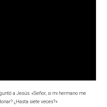
eguntó a Jesús: «Señor, si mi hermano me
donar? ¿Hasta siete veces?»