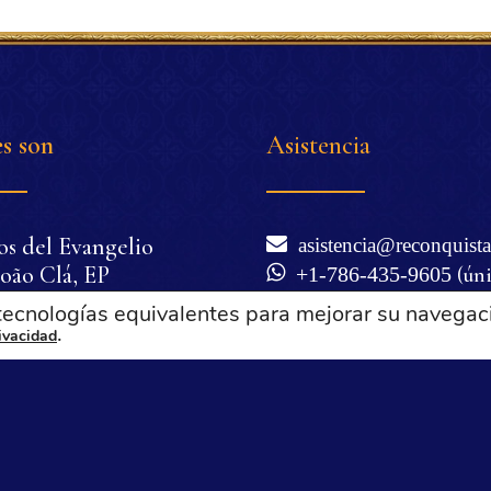
s son
Asistencia
os del Evangelio
asistencia@reconquista
oão Clá, EP
+1-786-435-9605
(ún
nio Corrêa de Oliveira
WhatsApp)
 tecnologías equivalentes para mejorar su navegac
cilia Corrêa de
.
Lunes a viernes de 6 a
rivacidad
Miami), excepto festivos 
a
Términos de uso y polí