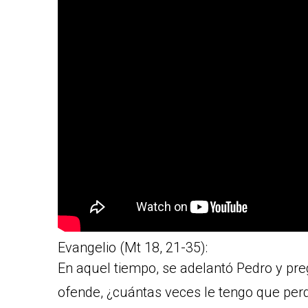
Evangelio (Mt 18, 21-35):
En aquel tiempo, se adelantó Pedro y pr
ofende, ¿cuántas veces le tengo que per