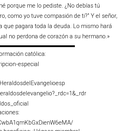
né porque me lo pediste. ¿No debías tú
, como yo tuve compasión de ti?" Y el señor,
sta que pagara toda la deuda. Lo mismo hará
 cual no perdona de corazón a su hermano.»
▬▬▬▬▬▬▬▬▬▬▬▬▬
ormación católica:
ripcion-especial
HeraldosdelEvangelioesp
eraldosdelevangelio?_rdc=1&_rdr
dos_oficial
aciones:
Cr1CwbA1qmKbGxDienW6eMA/