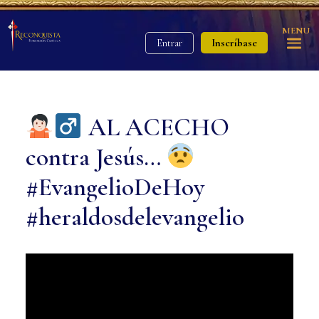
MENU
Inscríbase
Entrar
AL ACECHO
contra Jesús…
#EvangelioDeHoy
#heraldosdelevangelio