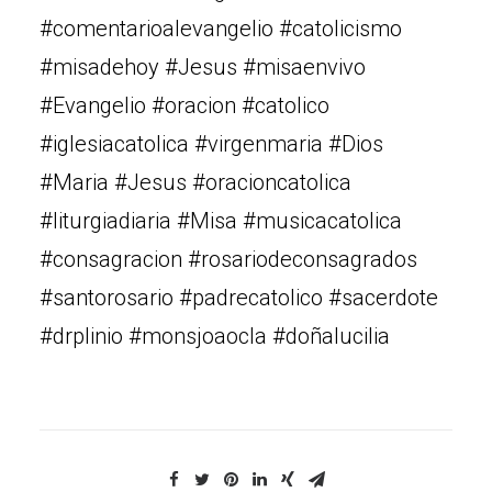
#comentarioalevangelio #catolicismo
#misadehoy #Jesus #misaenvivo
#Evangelio #oracion #catolico
#iglesiacatolica #virgenmaria #Dios
#Maria #Jesus #oracioncatolica
#liturgiadiaria #Misa #musicacatolica
#consagracion #rosariodeconsagrados
#santorosario #padrecatolico #sacerdote
#drplinio #monsjoaocla #doñalucilia