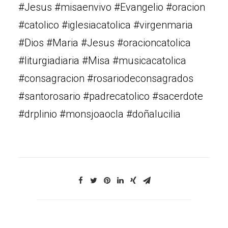
#Jesus #misaenvivo #Evangelio #oracion
#catolico #iglesiacatolica #virgenmaria
#Dios #Maria #Jesus #oracioncatolica
#liturgiadiaria #Misa #musicacatolica
#consagracion #rosariodeconsagrados
#santorosario #padrecatolico #sacerdote
#drplinio #monsjoaocla #doñalucilia