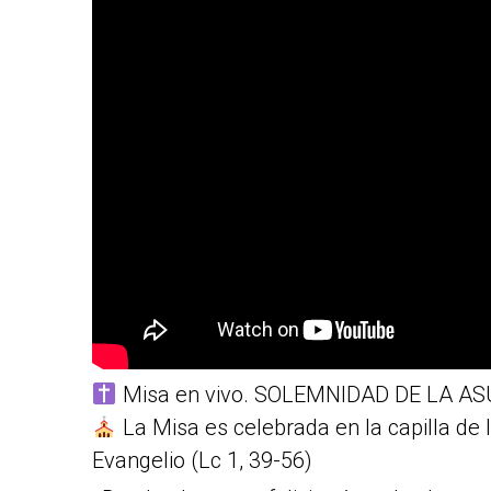
Misa en vivo. SOLEMNIDAD DE LA A
La Misa es celebrada en la capilla de
Evangelio (Lc 1, 39-56)