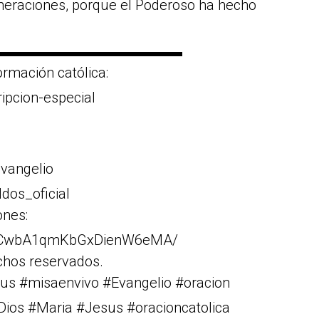
eneraciones, porque el Poderoso ha hecho
▬▬▬▬▬▬▬▬▬▬▬▬▬
rmación católica:
ripcion-especial
vangelio
dos_oficial
ones:
Cr1CwbA1qmKbGxDienW6eMA/
chos reservados.
us #misaenvivo #Evangelio #oracion
#Dios #Maria #Jesus #oracioncatolica