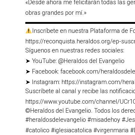
«Desde ahora me felicitarán todas las g
obras grandes por mí.»
▬▬▬▬▬▬▬▬▬▬▬▬▬▬▬▬▬▬
Inscríbete en nuestra Plataforma de Fo
https://reconquista.heraldos.org/ep-susc
Síguenos en nuestras redes sociales:
➤ YouTube: @Heraldos del Evangelio
➤ Facebook: facebook.com/heraldosdele
➤ Instagram: https://instagram.com/heral
Suscríbete al canal y recibe las notificaci
https://www.youtube.com/channel/U
©Heraldos del Evangelio. Todos los dere
#heraldosdelevangelio #misadehoy #Jes
#catolico #iglesiacatolica #virgenmaria 