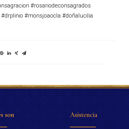
consagracion #rosariodeconsagrados
 #drplinio #monsjoaocla #doñalucilia
s son
Asistencia