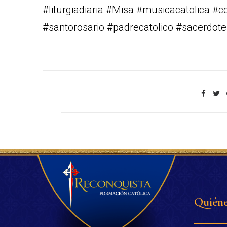
#liturgiadiaria #Misa #musicacatolica #
#santorosario #padrecatolico #sacerdote
Quiéne