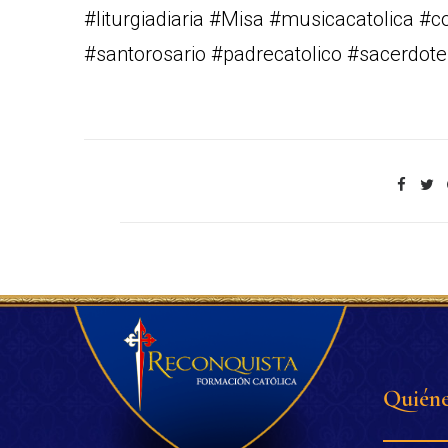
#liturgiadiaria #Misa #musicacatolica #
#santorosario #padrecatolico #sacerdote
Quiéne