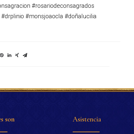
consagracion #rosariodeconsagrados
 #drplinio #monsjoaocla #doñalucilia
s son
Asistencia