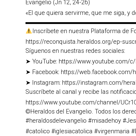
Evangelio (Jn 12, 24-26)
«El que quiera servirme, que me siga, y d
▬▬▬▬▬▬▬▬▬▬▬▬▬▬▬▬▬▬
Inscríbete en nuestra Plataforma de Fo
https://reconquista.heraldos.org/ep-susc
Síguenos en nuestras redes sociales:
➤ YouTube: https://www.youtube.com/c/
➤ Facebook: https://web.facebook.com/h
➤ Instagram: https://instagram.com/heral
Suscríbete al canal y recibe las notificaci
https://www.youtube.com/channel/U
©Heraldos del Evangelio. Todos los dere
#heraldosdelevangelio #misadehoy #Jes
#catolico #iglesiacatolica #virgenmaria 