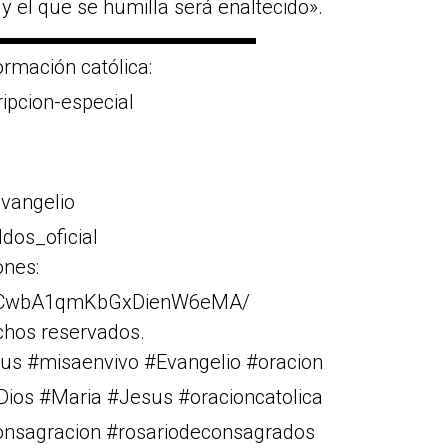
y el que se humilla será enaltecido».
▬▬▬▬▬▬▬▬▬▬▬▬▬
rmación católica:
ripcion-especial
vangelio
dos_oficial
ones:
Cr1CwbA1qmKbGxDienW6eMA/
chos reservados.
us #misaenvivo #Evangelio #oracion
#Dios #Maria #Jesus #oracioncatolica
consagracion #rosariodeconsagrados