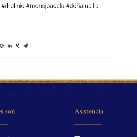
 #drplinio #monsjoaocla #doñalucilia
s son
Asistencia