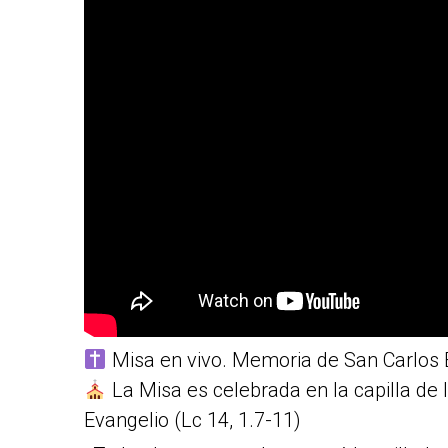
Misa en vivo. Memoria de San Carlos
La Misa es celebrada en la capilla de
Evangelio (Lc 14, 1.7-11)