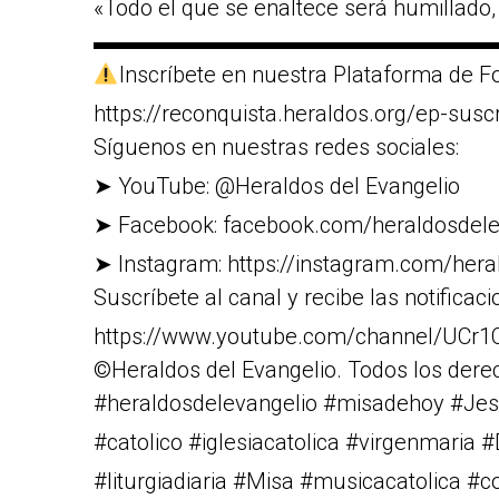
«Todo el que se enaltece será humillado, 
▬▬▬▬▬▬▬▬▬▬▬▬▬▬▬▬▬▬
Inscríbete en nuestra Plataforma de Fo
https://reconquista.heraldos.org/ep-susc
Síguenos en nuestras redes sociales:
➤ YouTube: @Heraldos del Evangelio
➤ Facebook: facebook.com/heraldosdele
➤ Instagram: https://instagram.com/heral
Suscríbete al canal y recibe las notificaci
https://www.youtube.com/channel/U
©Heraldos del Evangelio. Todos los dere
#heraldosdelevangelio #misadehoy #Jes
#catolico #iglesiacatolica #virgenmaria 
#liturgiadiaria #Misa #musicacatolica #