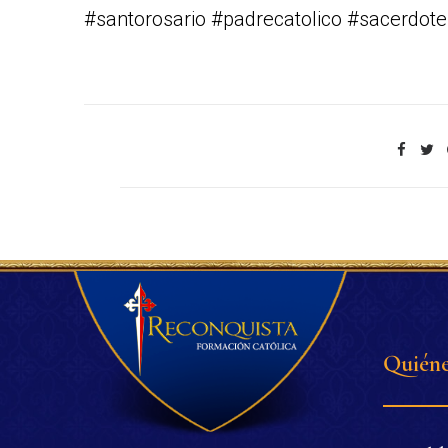
#santorosario #padrecatolico #sacerdote
Quiéne