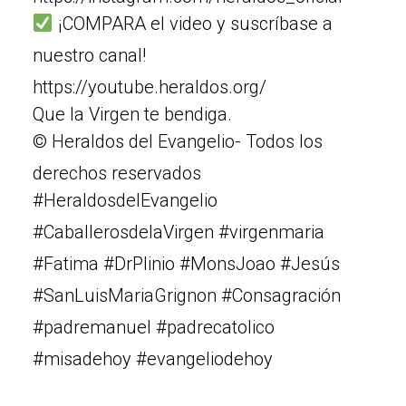
¡COMPARA el video y suscríbase a
nuestro canal!
https://youtube.heraldos.org/
Que la Virgen te bendiga.
© Heraldos del Evangelio- Todos los
derechos reservados
#HeraldosdelEvangelio
#CaballerosdelaVirgen #virgenmaria
#Fatima #DrPlinio #MonsJoao #Jesús
#SanLuisMariaGrignon #Consagración
#padremanuel #padrecatolico
#misadehoy #evangeliodehoy