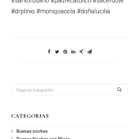
#santorosario #padrecatolico #sacerdote
#drplinio #monsjoaocla #doñalucilia
CATEGORIAS
Buenas noches