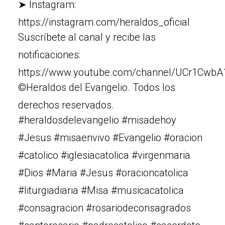
➤ Instagram:
https://instagram.com/heraldos_oficial
Suscríbete al canal y recibe las
notificaciones:
https://www.youtube.com/channel/UCr1Cw
©Heraldos del Evangelio. Todos los
derechos reservados.
#heraldosdelevangelio #misadehoy
#Jesus #misaenvivo #Evangelio #oracion
#catolico #iglesiacatolica #virgenmaria
#Dios #Maria #Jesus #oracioncatolica
#liturgiadiaria #Misa #musicacatolica
#consagracion #rosariodeconsagrados