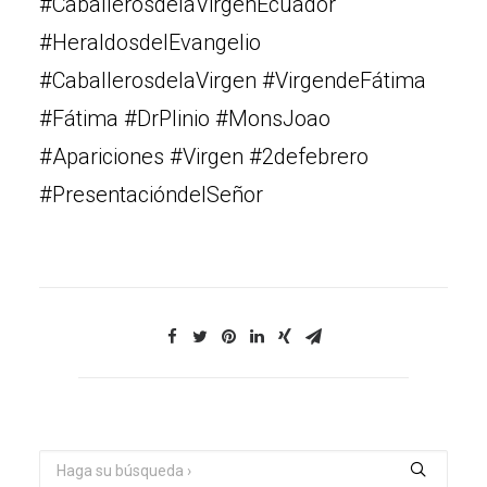
#CaballerosdelaVirgenEcuador
#HeraldosdelEvangelio
#CaballerosdelaVirgen #VirgendeFátima
#Fátima #DrPlinio #MonsJoao
#Apariciones #Virgen #2defebrero
#PresentacióndelSeñor