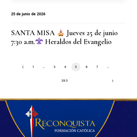
25 de junio de 2026
SANTA MISA
Jueves 25 de junio
7:30 a.m.
Heraldos del Evangelio
1
…
3
4
5
6
7
…
293