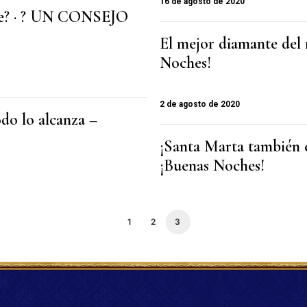
16 de agosto de 2020
te? · ? UN CONSEJO
El mejor diamante d
Noches!
2 de agosto de 2020
do lo alcanza –
¡Santa Marta también
¡Buenas Noches!
1
2
3