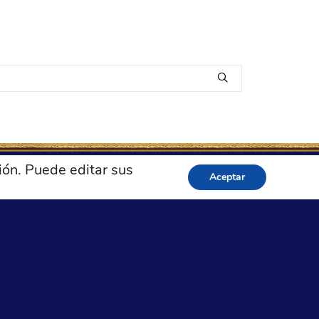
ión. Puede editar sus
Aceptar
Síganos
.heraldos.org
SÍGANOS
icamente mensajes de