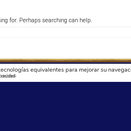
king for. Perhaps searching can help.
 tecnologías equivalentes para mejorar su navegac
.
rivacidad
s son
Asistencia
os del Evangelio
asistencia@reconquista
oão Clá, EP
+1-786-435-9605
(ún