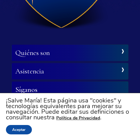
Quiénes son
Asistencia
Síganos
¡Salve María! Esta página usa "cookies" y
© Todos los derechos reservados
tecnologías equivalentes para mejorar su
navegación. Puede editar sus definiciones o
consultar nuestra
.
Política de Privacidad
Aceptar