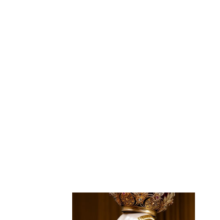
Los cursos disponibles en nuestra p
excelente medio para preservar los 
para conocer más la doctrina católic
mostrarán el camino a la sabiduría 
cultura.