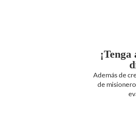
¡Tenga 
d
Además de crec
de misioneros
ev