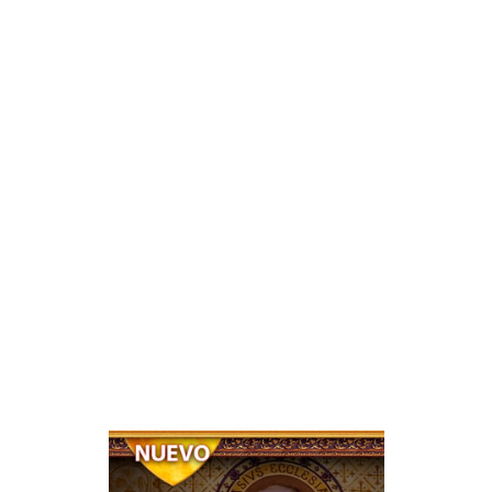
lataforma serán un
Las clases serán dad
verdaderos valores y
Heraldos del Evange
a. También le
Docentes realmente
y a una amplia
para acompañarle a 
de buenos descubri