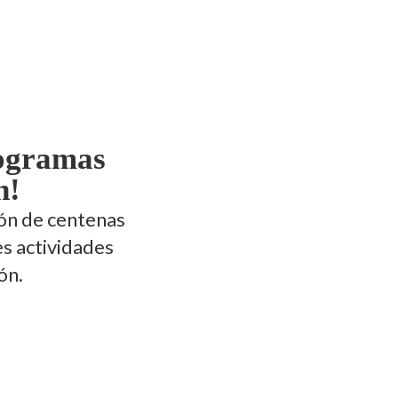
rogramas
n!
ión de centenas
es actividades
ón.