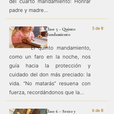
del cuarto mandamiento: Honrar
padre y madre…
5 de 8
Clase 5 – Quinto
Mandamiento
El quinto mandamiento,
como un faro en la noche, nos
guía hacia la protección y
cuidado del don más preciado: la
vida. “No matarás” resuena con
fuerza, recordándonos que la…
6 de 8
Clase 6 – Sexto y